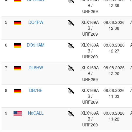
B /
12:39
URF269
5
DO4PW
XLX169A
08.08.2026
B /
12:38
URF269
6
DO9HAM
XLX169A
08.08.2026
B /
12:27
URF269
7
DL8HW
XLX169A
08.08.2026
B /
12:20
URF269
8
DB7BE
XLX169A
08.08.2026
B /
11:33
URF269
9
N0CALL
XLX169A
08.08.2026
B /
11:22
URF269