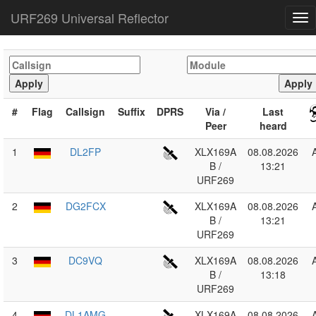
URF269 Universal Reflector
Tog
nav
#
Flag
Callsign
Suffix
DPRS
Via /
Last
Peer
heard
1
DL2FP
XLX169A
08.08.2026
B /
13:21
URF269
2
DG2FCX
XLX169A
08.08.2026
B /
13:21
URF269
3
DC9VQ
XLX169A
08.08.2026
B /
13:18
URF269
4
DL1AMG
XLX169A
08.08.2026